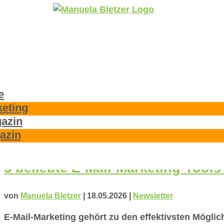
e
keting
gazin
azin
5 beliebte E-Mail-Marketing-Tools
von
Manuela Bletzer
|
18.05.2026
|
Newsletter
E-Mail-Marketing gehört zu den effektivsten Möglic