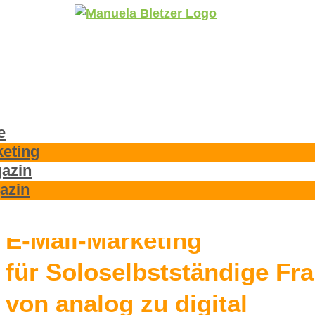
e
keting
gazin
azin
E-Mail-Marketing
für Soloselbstständige Fr
von analog zu digital