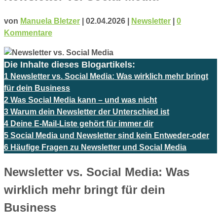
von
Manuela Bletzer
|
02.04.2026
|
Newsletter
|
0
Kommentare
Die Inhalte dieses Blogartikels:
1
Newsletter vs. Social Media: Was wirklich mehr bringt
für dein Business
2
Was Social Media kann – und was nicht
3
Warum dein Newsletter der Unterschied ist
4
Deine E-Mail-Liste gehört für immer dir
5
Social Media und Newsletter sind kein Entweder-oder
6
Häufige Fragen zu Newsletter und Social Media
Newsletter vs. Social Media: Was
wirklich mehr bringt für dein
Business